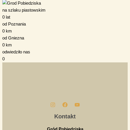
na szlaku piastowskim
0
lat
od Poznania
0
km
od Gniezna
0
km
odwiedziło nas
0
Kontakt
Gród Pobiedziska