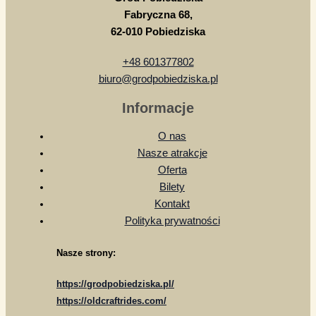
Fabryczna 68,
62-010 Pobiedziska
+48 601377802
biuro@grodpobiedziska.pl
Informacje
O nas
Nasze atrakcje
Oferta
Bilety
Kontakt
Polityka prywatności
Nasze strony:
https://grodpobiedziska.pl/
https://oldcraftrides.com/